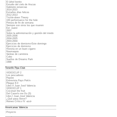
El árbol bonito
Estudio del cielo de Arucas
Gabinete estancias
2014-2015
Extraños días felices
2012-2013
Trickle-down Theory
100 performance for the hole
Pintura de fin de semana
Siempre son otros los que mueren
Est -ouest
2007
Sobre la administración y gestión del miedo
2005-2006
2004-2005
2003-2004
Ejercicios de domismo-Este domingo
Ejercicios de domismo
Historia en un buen cigarro
Naumaquia
Vanitas de carretera
Cubo
Sueños de Dreams Park
1998
Tenerife Pipa Club
VIDEOCLIP 2
Los pescadores
Pepote
Entrevista Payo Pekín
Pliegue 8.0
Libro II Juan José Valencia
VIDEOCLIP 1
Coconuit the fruit
Del Caserío me fío (S)
Libro I Juan José Valencia
¿Qué pasa Steve?
Ateneo Crítico IV -azul-
Americanas Valencia
Proyecto