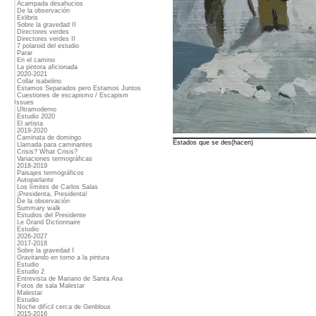
Acampada desahucios
De la observación
Exlibris
Sobre la gravedad II
Directores verdes
Directores verdes II
7 polaroid del estudio
Parar
En el camino
La pintora aficionada
2020-2021
Collar isabelino
Estamos Separados pero Estamos Juntos
Cuestiones de escapismo / Escapism
Issues
Ultramoderno
Estudio 2020
El artista
2019-2020
Caminata de domingo
Estados que se des(hacen)
Llamada para caminantes
Crisis? What Crisis?
Variaciones termográficas
2018-2019
Paisajes termográficos
Autoparlante
Los límites de Carlos Salas
¡Presidenta, Presidenta!
De la observación
Summary walk
Estudios del Presidente
Le Grand Dictionnaire
Estudio
2026-2027
2017-2018
Sobre la gravedad I
Gravitando en torno a la pintura
Estudio
Estudio 2
Entrevista de Mariano de Santa Ana
Fotos de sala Malestar
Malestar
Estudio
Noche difícil cerca de Genbloux
2015-2016