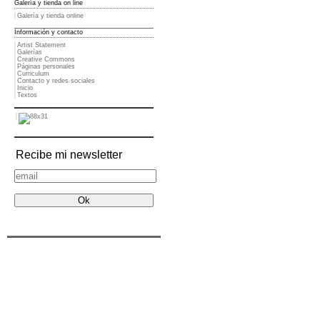
Galería y tienda on line
Galería y tienda online
Información y contacto
Artist Statement
Galerías
Creative Commons
Páginas personales
Curriculum
Contacto y redes sociales
Inicio
Textos
Recibe mi newsletter