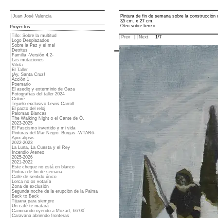
Juan José Valencia
Pintura de fin de semana sobre la construcción
35 cm. x 27 cm.
Óleo sobre lienzo
Proyectos
Tifo: Sobre la multitud
Prev
|
Next
1/7
Logo Desplazados
Sobre la Paz y el mal
Detritus
Familia -Versión 4.2-
Las mutaciones
Vitola
El Taller
¡Ay, Santa Cruz!
Acción 1
Poemario
El asedio y exterminio de Gaza
Fotografías del taller 2024
Coloré
Tejuelo exclusivo Lewis Carroll
El pacto del reloj
Palomas Blancas
The Walking Night o el Cante de Ó.
2023-2025
El Fascismo invertido y mi vida
Pinturas del Mar Negro. Burgas -WTAR6-
Apocalipsis
2022-2023
La Luna, La Cuesta y el Rey
Incendio Ateneo
2025-2026
2021-2022
Este cheque no está en blanco
Pintura de fin de semana
Calle de sentido único
Lorca no os votaría
Zona de exclusión
Segunda noche de la erupción de la Palma
Back to Back
Tijuana para siempre
Un café te matará
Caminando oyendo a Mozart, 66"00´
Caravana abriendo fronteras