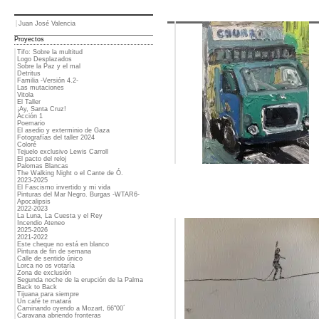
Juan José Valencia
Proyectos
Tifo: Sobre la multitud
Logo Desplazados
Sobre la Paz y el mal
Detritus
Familia -Versión 4.2-
Las mutaciones
Vitola
El Taller
¡Ay, Santa Cruz!
Acción 1
Poemario
El asedio y exterminio de Gaza
Fotografías del taller 2024
Coloré
Tejuelo exclusivo Lewis Carroll
El pacto del reloj
Palomas Blancas
The Walking Night o el Cante de Ó.
2023-2025
El Fascismo invertido y mi vida
Pinturas del Mar Negro. Burgas -WTAR6-
Apocalipsis
2022-2023
La Luna, La Cuesta y el Rey
Incendio Ateneo
2025-2026
2021-2022
Este cheque no está en blanco
Pintura de fin de semana
Calle de sentido único
Lorca no os votaría
Zona de exclusión
Segunda noche de la erupción de la Palma
Back to Back
Tijuana para siempre
Un café te matará
Caminando oyendo a Mozart, 66"00´
Caravana abriendo fronteras