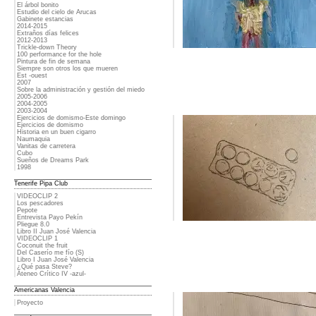
El árbol bonito
Estudio del cielo de Arucas
Gabinete estancias
2014-2015
Extraños días felices
2012-2013
Trickle-down Theory
100 performance for the hole
Pintura de fin de semana
Siempre son otros los que mueren
Est -ouest
2007
Sobre la administración y gestión del miedo
2005-2006
2004-2005
2003-2004
Ejercicios de domismo-Este domingo
Ejercicios de domismo
Historia en un buen cigarro
Naumaquia
Vanitas de carretera
Cubo
Sueños de Dreams Park
1998
Tenerife Pipa Club
VIDEOCLIP 2
Los pescadores
Pepote
Entrevista Payo Pekín
Pliegue 8.0
Libro II Juan José Valencia
VIDEOCLIP 1
Coconuit the fruit
Del Caserío me fío (S)
Libro I Juan José Valencia
¿Qué pasa Steve?
Ateneo Crítico IV -azul-
Americanas Valencia
Proyecto