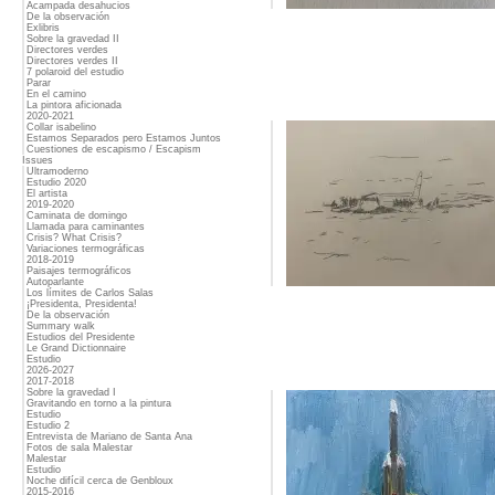
Acampada desahucios
De la observación
Exlibris
Sobre la gravedad II
Directores verdes
Directores verdes II
7 polaroid del estudio
Parar
En el camino
La pintora aficionada
2020-2021
Collar isabelino
Estamos Separados pero Estamos Juntos
Cuestiones de escapismo / Escapism
Issues
Ultramoderno
Estudio 2020
El artista
2019-2020
Caminata de domingo
Llamada para caminantes
Crisis? What Crisis?
Variaciones termográficas
2018-2019
Paisajes termográficos
Autoparlante
Los límites de Carlos Salas
¡Presidenta, Presidenta!
De la observación
Summary walk
Estudios del Presidente
Le Grand Dictionnaire
Estudio
2026-2027
2017-2018
Sobre la gravedad I
Gravitando en torno a la pintura
Estudio
Estudio 2
Entrevista de Mariano de Santa Ana
Fotos de sala Malestar
Malestar
Estudio
Noche difícil cerca de Genbloux
2015-2016