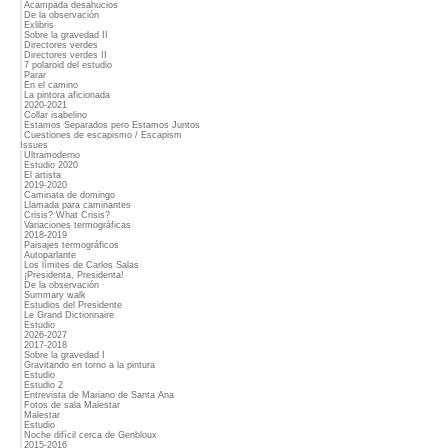
Acampada desahucios
De la observación
Exlibris
Sobre la gravedad II
Directores verdes
Directores verdes II
7 polaroid del estudio
Parar
En el camino
La pintora aficionada
2020-2021
Collar isabelino
Estamos Separados pero Estamos Juntos
Cuestiones de escapismo / Escapism
Issues
Ultramoderno
Estudio 2020
El artista
2019-2020
Caminata de domingo
Llamada para caminantes
Crisis? What Crisis?
Variaciones termográficas
2018-2019
Paisajes termográficos
Autoparlante
Los límites de Carlos Salas
¡Presidenta, Presidenta!
De la observación
Summary walk
Estudios del Presidente
Le Grand Dictionnaire
Estudio
2026-2027
2017-2018
Sobre la gravedad I
Gravitando en torno a la pintura
Estudio
Estudio 2
Entrevista de Mariano de Santa Ana
Fotos de sala Malestar
Malestar
Estudio
Noche difícil cerca de Genbloux
2015-2016