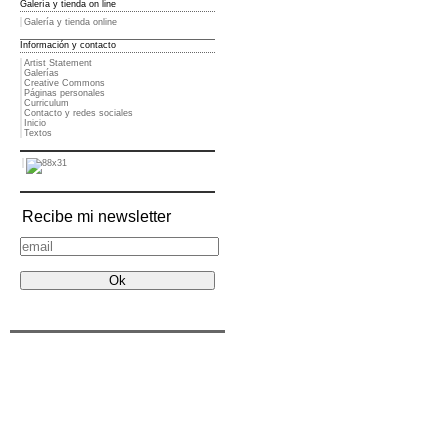
Galería y tienda on line
Galería y tienda online
Información y contacto
Artist Statement
Galerías
Creative Commons
Páginas personales
Curriculum
Contacto y redes sociales
Inicio
Textos
Recibe mi newsletter