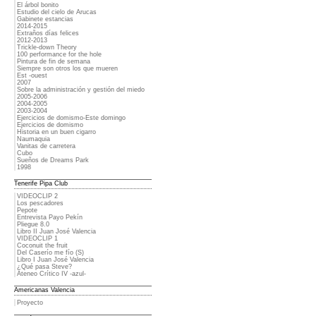
El árbol bonito
Estudio del cielo de Arucas
Gabinete estancias
2014-2015
Extraños días felices
2012-2013
Trickle-down Theory
100 performance for the hole
Pintura de fin de semana
Siempre son otros los que mueren
Est -ouest
2007
Sobre la administración y gestión del miedo
2005-2006
2004-2005
2003-2004
Ejercicios de domismo-Este domingo
Ejercicios de domismo
Historia en un buen cigarro
Naumaquia
Vanitas de carretera
Cubo
Sueños de Dreams Park
1998
Tenerife Pipa Club
VIDEOCLIP 2
Los pescadores
Pepote
Entrevista Payo Pekín
Pliegue 8.0
Libro II Juan José Valencia
VIDEOCLIP 1
Coconuit the fruit
Del Caserío me fío (S)
Libro I Juan José Valencia
¿Qué pasa Steve?
Ateneo Crítico IV -azul-
Americanas Valencia
Proyecto