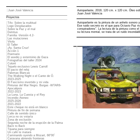
Juan José Valencia
Autoparlante, 2018, 120 cm. x 120 cm. Óleo sob
Juan José Valencia
Proyectos
Autoparlante es la pintura de un anhelo sonoro y
Tifo: Sobre la multitud
Ese ruido secreto es el que para Octavio Paz 
Logo Desplazados
conspiradores”. La lectura de la pintura como el 
Sobre la Paz y el mal
su lectura mental, se trata de un ruido insonda
Detritus
Familia -Versión 4.2-
Las mutaciones
Vitola
El Taller
¡Ay, Santa Cruz!
Acción 1
Poemario
El asedio y exterminio de Gaza
Fotografías del taller 2024
Coloré
Tejuelo exclusivo Lewis Carroll
El pacto del reloj
Palomas Blancas
The Walking Night o el Cante de Ó.
2023-2025
El Fascismo invertido y mi vida
Pinturas del Mar Negro. Burgas -WTAR6-
Apocalipsis
2022-2023
La Luna, La Cuesta y el Rey
Incendio Ateneo
2025-2026
2021-2022
Este cheque no está en blanco
Pintura de fin de semana
Calle de sentido único
Lorca no os votaría
Zona de exclusión
Segunda noche de la erupción de la Palma
Back to Back
Tijuana para siempre
Un café te matará
Caminando oyendo a Mozart, 66"00´
Caravana abriendo fronteras