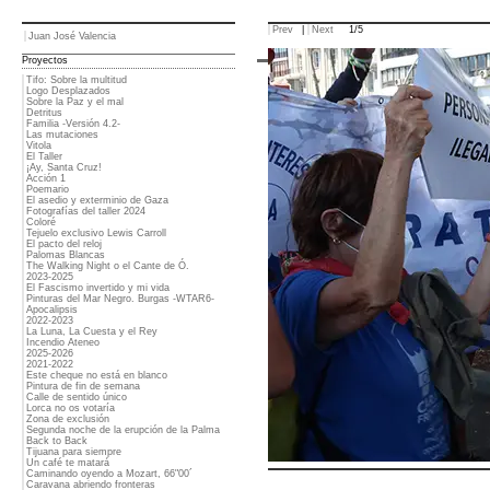
Prev
|
Next
1/5
Juan José Valencia
Proyectos
Tifo: Sobre la multitud
Logo Desplazados
Sobre la Paz y el mal
Detritus
Familia -Versión 4.2-
Las mutaciones
Vitola
El Taller
¡Ay, Santa Cruz!
Acción 1
Poemario
El asedio y exterminio de Gaza
Fotografías del taller 2024
Coloré
Tejuelo exclusivo Lewis Carroll
El pacto del reloj
Palomas Blancas
The Walking Night o el Cante de Ó.
2023-2025
El Fascismo invertido y mi vida
Pinturas del Mar Negro. Burgas -WTAR6-
Apocalipsis
2022-2023
La Luna, La Cuesta y el Rey
Incendio Ateneo
2025-2026
2021-2022
Este cheque no está en blanco
Pintura de fin de semana
Calle de sentido único
Lorca no os votaría
Zona de exclusión
Segunda noche de la erupción de la Palma
Back to Back
Tijuana para siempre
Un café te matará
Caminando oyendo a Mozart, 66"00´
Caravana abriendo fronteras