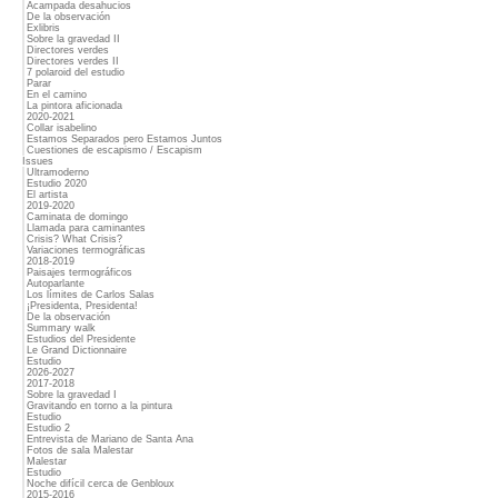
Acampada desahucios
De la observación
Exlibris
Sobre la gravedad II
Directores verdes
Directores verdes II
7 polaroid del estudio
Parar
En el camino
La pintora aficionada
2020-2021
Collar isabelino
Estamos Separados pero Estamos Juntos
Cuestiones de escapismo / Escapism
Issues
Ultramoderno
Estudio 2020
El artista
2019-2020
Caminata de domingo
Llamada para caminantes
Crisis? What Crisis?
Variaciones termográficas
2018-2019
Paisajes termográficos
Autoparlante
Los límites de Carlos Salas
¡Presidenta, Presidenta!
De la observación
Summary walk
Estudios del Presidente
Le Grand Dictionnaire
Estudio
2026-2027
2017-2018
Sobre la gravedad I
Gravitando en torno a la pintura
Estudio
Estudio 2
Entrevista de Mariano de Santa Ana
Fotos de sala Malestar
Malestar
Estudio
Noche difícil cerca de Genbloux
2015-2016