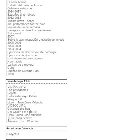
El árbol bonito
Estudio del cielo de Arucas
Gabinete estancias
2014-2015
Extraños días felices
2012-2013
Trickle-down Theory
100 performance for the hole
Pintura de fin de semana
Siempre son otros los que mueren
Est -ouest
2007
Sobre la administración y gestión del miedo
2005-2006
2004-2005
2003-2004
Ejercicios de domismo-Este domingo
Ejercicios de domismo
Historia en un buen cigarro
Naumaquia
Vanitas de carretera
Cubo
Sueños de Dreams Park
1998
Tenerife Pipa Club
VIDEOCLIP 2
Los pescadores
Pepote
Entrevista Payo Pekín
Pliegue 8.0
Libro II Juan José Valencia
VIDEOCLIP 1
Coconuit the fruit
Del Caserío me fío (S)
Libro I Juan José Valencia
¿Qué pasa Steve?
Ateneo Crítico IV -azul-
Americanas Valencia
Proyecto