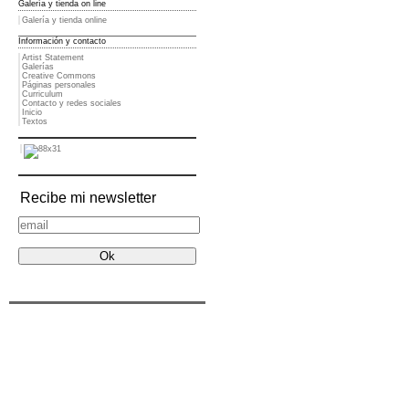
Galería y tienda on line
Galería y tienda online
Información y contacto
Artist Statement
Galerías
Creative Commons
Páginas personales
Curriculum
Contacto y redes sociales
Inicio
Textos
Recibe mi newsletter