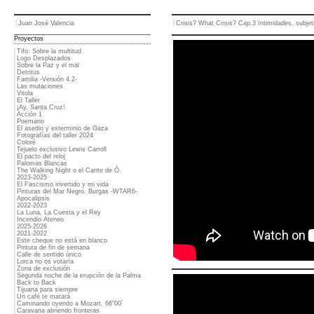
Juan José Valencia
Crisis? What Crisis? Cap.3 Intimidades, subjeti
Proyectos
Tifo: Sobre la multitud
Logo Desplazados
Sobre la Paz y el mal
Detritus
Familia -Versión 4.2-
Las mutaciones
Vitola
El Taller
¡Ay, Santa Cruz!
Acción 1
Poemario
El asedio y exterminio de Gaza
Fotografías del taller 2024
Coloré
Tejuelo exclusivo Lewis Carroll
El pacto del reloj
Palomas Blancas
The Walking Night o el Cante de Ó.
2023-2025
El Fascismo invertido y mi vida
Pinturas del Mar Negro. Burgas -WTAR6-
Apocalipsis
2022-2023
La Luna, La Cuesta y el Rey
Incendio Ateneo
2025-2026
2021-2022
Este cheque no está en blanco
Pintura de fin de semana
Calle de sentido único
Lorca no os votaría
Zona de exclusión
Segunda noche de la erupción de la Palma
Back to Back
Tijuana para siempre
Un café te matará
Caminando oyendo a Mozart, 66"00´
Caravana abriendo fronteras