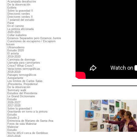
Acampada desahucios
De la observación
Exlibris
Sobre la gravedad II
Directores verdes
Directores verdes II
7 polaroid del estudio
Parar
En el camino
La pintora aficionada
2020-2021
Collar isabelino
Estamos Separados pero Estamos Juntos
Cuestiones de escapismo / Escapism
Issues
Ultramoderno
Estudio 2020
El artista
2019-2020
Caminata de domingo
Llamada para caminantes
Crisis? What Crisis?
Variaciones termográficas
2018-2019
Paisajes termográficos
Autoparlante
Los límites de Carlos Salas
¡Presidenta, Presidenta!
De la observación
Summary walk
Estudios del Presidente
Le Grand Dictionnaire
Estudio
2026-2027
2017-2018
Sobre la gravedad I
Gravitando en torno a la pintura
Estudio
Estudio 2
Entrevista de Mariano de Santa Ana
Fotos de sala Malestar
Malestar
Estudio
Noche difícil cerca de Genbloux
2015-2016