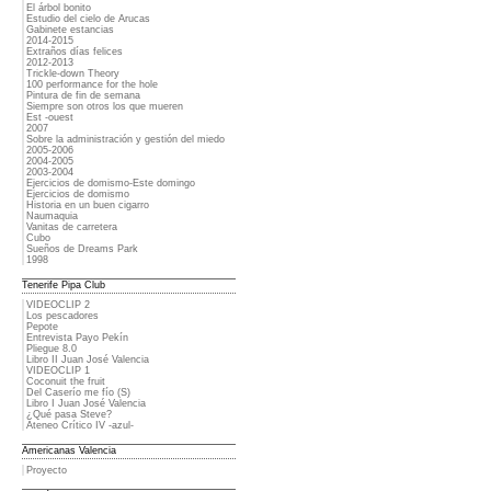
El árbol bonito
Estudio del cielo de Arucas
Gabinete estancias
2014-2015
Extraños días felices
2012-2013
Trickle-down Theory
100 performance for the hole
Pintura de fin de semana
Siempre son otros los que mueren
Est -ouest
2007
Sobre la administración y gestión del miedo
2005-2006
2004-2005
2003-2004
Ejercicios de domismo-Este domingo
Ejercicios de domismo
Historia en un buen cigarro
Naumaquia
Vanitas de carretera
Cubo
Sueños de Dreams Park
1998
Tenerife Pipa Club
VIDEOCLIP 2
Los pescadores
Pepote
Entrevista Payo Pekín
Pliegue 8.0
Libro II Juan José Valencia
VIDEOCLIP 1
Coconuit the fruit
Del Caserío me fío (S)
Libro I Juan José Valencia
¿Qué pasa Steve?
Ateneo Crítico IV -azul-
Americanas Valencia
Proyecto