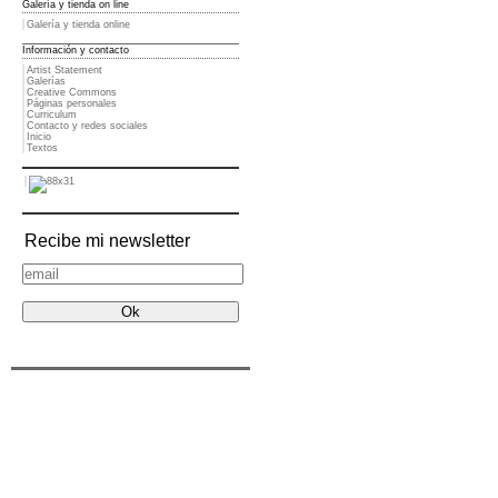
Galería y tienda on line
Galería y tienda online
Información y contacto
Artist Statement
Galerías
Creative Commons
Páginas personales
Curriculum
Contacto y redes sociales
Inicio
Textos
Recibe mi newsletter