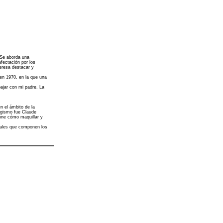
 Se aborda una
afectación por los
teresa destacar y
 en 1970, en la que una
bajar con mi padre. La
n el ámbito de la
sagismo fue Claude
opone cómo maquillar y
uales que componen los