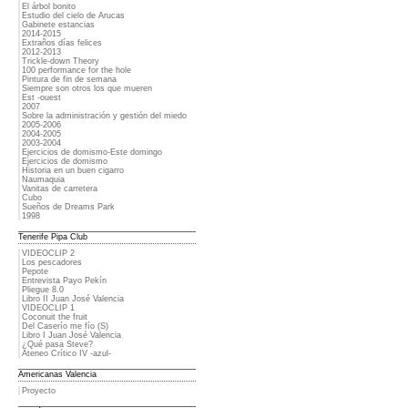
El árbol bonito
Estudio del cielo de Arucas
Gabinete estancias
2014-2015
Extraños días felices
2012-2013
Trickle-down Theory
100 performance for the hole
Pintura de fin de semana
Siempre son otros los que mueren
Est -ouest
2007
Sobre la administración y gestión del miedo
2005-2006
2004-2005
2003-2004
Ejercicios de domismo-Este domingo
Ejercicios de domismo
Historia en un buen cigarro
Naumaquia
Vanitas de carretera
Cubo
Sueños de Dreams Park
1998
Tenerife Pipa Club
VIDEOCLIP 2
Los pescadores
Pepote
Entrevista Payo Pekín
Pliegue 8.0
Libro II Juan José Valencia
VIDEOCLIP 1
Coconuit the fruit
Del Caserío me fío (S)
Libro I Juan José Valencia
¿Qué pasa Steve?
Ateneo Crítico IV -azul-
Americanas Valencia
Proyecto