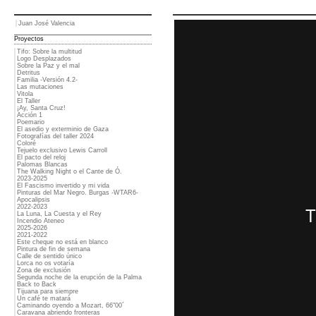
Juan José Valencia
Proyectos
Tifo: Sobre la multitud
Logo Desplazados
Sobre la Paz y el mal
Detritus
Familia -Versión 4.2-
Las mutaciones
Vitola
El Taller
¡Ay, Santa Cruz!
Acción 1
Poemario
El asedio y exterminio de Gaza
Fotografías del taller 2024
Coloré
Tejuelo exclusivo Lewis Carroll
El pacto del reloj
Palomas Blancas
The Walking Night o el Cante de Ó.
2023-2025
El Fascismo invertido y mi vida
Pinturas del Mar Negro. Burgas -WTAR6-
Apocalipsis
2022-2023
La Luna, La Cuesta y el Rey
Incendio Ateneo
2025-2026
2021-2022
Este cheque no está en blanco
Pintura de fin de semana
Calle de sentido único
Lorca no os votaría
Zona de exclusión
Segunda noche de la erupción de la Palma
Back to Back
Tijuana para siempre
Un café te matará
Caminando oyendo a Mozart, 66"00´
Caravana abriendo fronteras