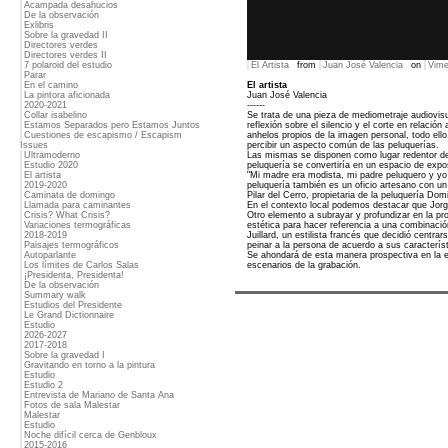
Acampada desahucios
De la observación
Exlibris
Sobre la gravedad II
Directores verdes
Directores verdes II
7 polaroid del estudio
El Artista
from
Juan José Valencia
on
Vim
Parar
En el camino
El artista
La pintora aficionada
Juan José Valencia
2020-2021
------
Collar isabelino
Se trata de una pieza de mediometraje audiovis
Estamos Separados pero Estamos Juntos
reflexión sobre el silencio y el corte en relació
Cuestiones de escapismo / Escapism
anhelos propios de la imagen personal, todo ell
Issues
percibir un aspecto común de las peluquerías.
Ultramoderno
Las mismas se disponen como lugar redentor del 
Estudio 2020
peluquería se convertiría en un espacio de expo
El artista
"Mi madre era modista, mi padre peluquero y yo 
2019-2020
peluquería también es un oficio artesano con un 
Caminata de domingo
Pilar del Cerro, propietaria de la peluquería D
Llamada para caminantes
En el contexto local podemos destacar que Jorg
Crisis? What Crisis?
Otro elemento a subrayar y profundizar en la pr
Variaciones termográficas
estética para hacer referencia a una combinación
2018-2019
Juillard, un estilista francés que decidió centra
Paisajes termográficos
peinar a la persona de acuerdo a sus caracterís
Autoparlante
Se ahondará de esta manera prospectiva en la 
Los límites de Carlos Salas
escenarios de la grabación.
¡Presidenta, Presidenta!
De la observación
Summary walk
Estudios del Presidente
Le Grand Dictionnaire
Estudio
2026-2027
2017-2018
Sobre la gravedad I
Gravitando en torno a la pintura
Estudio
Estudio 2
Entrevista de Mariano de Santa Ana
Fotos de sala Malestar
Malestar
Estudio
Noche difícil cerca de Genbloux
2015-2016