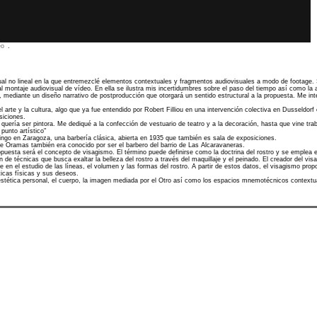
eo
.
ual no lineal en la que entremezclé elementos contextuales y fragmentos audiovisuales a modo de footage.
n al montaje audiovisual de vídeo. En ella se ilustra mis incertidumbres sobre el paso del tiempo así como la 
o, mediante un diseño narrativo de postproducción que otorgará un sentido estructural a la propuesta. Me in
arte y la cultura, algo que ya fue entendido por Robert Filliou en una intervención colectiva en Dusseldorf
siciones.
quería ser pintora. Me dediqué a la confección de vestuario de teatro y a la decoración, hasta que vine tra
punto artístico"
omingo en Zaragoza, una barbería clásica, abierta en 1935 que también es sala de exposiciones.
e Oramas también era conocido por ser el barbero del barrio de Las Alcaravaneras.
opuesta será el concepto de visagismo. El término puede definirse como la doctrina del rostro y se emplea e
 de técnicas que busca exaltar la belleza del rostro a través del maquillaje y el peinado. El creador del vi
rse en el estudio de las líneas, el volumen y las formas del rostro. A partir de estos datos, el visagismo pr
ticas físicas y sus deseos.
estética personal, el cuerpo, la imagen mediada por el Otro así como los espacios mnemotécnicos context