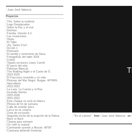
Juan José Valencia
Proyectos
Tifo: Sobre la multitud
Logo Desplazados
Sobre la Paz y el mal
Detritus
Familia -Versión 4.2-
Las mutaciones
Vitola
El Taller
¡Ay, Santa Cruz!
Acción 1
Poemario
El asedio y exterminio de Gaza
Fotografías del taller 2024
Coloré
Tejuelo exclusivo Lewis Carroll
El pacto del reloj
Palomas Blancas
The Walking Night o el Cante de Ó.
2023-2025
El Fascismo invertido y mi vida
Pinturas del Mar Negro. Burgas -WTAR6-
Apocalipsis
2022-2023
La Luna, La Cuesta y el Rey
Incendio Ateneo
2025-2026
2021-2022
Este cheque no está en blanco
Pintura de fin de semana
Calle de sentido único
Lorca no os votaría
Zona de exclusión
Segunda noche de la erupción de la Palma
"En el camino"
from
Juan José Valencia
on
Back to Back
Tijuana para siempre
Un café te matará
Caminando oyendo a Mozart, 66"00´
Caravana abriendo fronteras