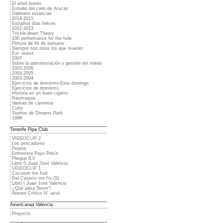
El árbol bonito
Estudio del cielo de Arucas
Gabinete estancias
2014-2015
Extraños días felices
2012-2013
Trickle-down Theory
100 performance for the hole
Pintura de fin de semana
Siempre son otros los que mueren
Est -ouest
2007
Sobre la administración y gestión del miedo
2005-2006
2004-2005
2003-2004
Ejercicios de domismo-Este domingo
Ejercicios de domismo
Historia en un buen cigarro
Naumaquia
Vanitas de carretera
Cubo
Sueños de Dreams Park
1998
Tenerife Pipa Club
VIDEOCLIP 2
Los pescadores
Pepote
Entrevista Payo Pekín
Pliegue 8.0
Libro II Juan José Valencia
VIDEOCLIP 1
Coconuit the fruit
Del Caserío me fío (S)
Libro I Juan José Valencia
¿Qué pasa Steve?
Ateneo Crítico IV -azul-
Americanas Valencia
Proyecto