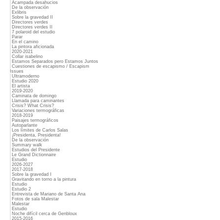
Acampada desahucios
De la observación
Exlibris
Sobre la gravedad II
Directores verdes
Directores verdes II
7 polaroid del estudio
Parar
En el camino
La pintora aficionada
2020-2021
Collar isabelino
Estamos Separados pero Estamos Juntos
Cuestiones de escapismo / Escapism
Issues
Ultramoderno
Estudio 2020
El artista
2019-2020
Caminata de domingo
Llamada para caminantes
Crisis? What Crisis?
Variaciones termográficas
2018-2019
Paisajes termográficos
Autoparlante
Los límites de Carlos Salas
¡Presidenta, Presidenta!
De la observación
Summary walk
Estudios del Presidente
Le Grand Dictionnaire
Estudio
2026-2027
2017-2018
Sobre la gravedad I
Gravitando en torno a la pintura
Estudio
Estudio 2
Entrevista de Mariano de Santa Ana
Fotos de sala Malestar
Malestar
Estudio
Noche difícil cerca de Genbloux
2015-2016