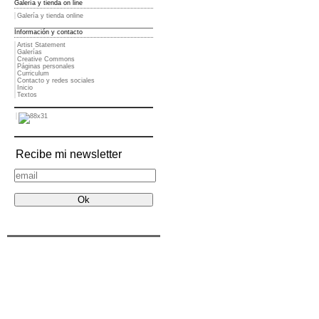
Galería y tienda on line
Galería y tienda online
Información y contacto
Artist Statement
Galerías
Creative Commons
Páginas personales
Curriculum
Contacto y redes sociales
Inicio
Textos
Recibe mi newsletter