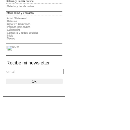
Galería y tienda on line
Galería y tienda online
Información y contacto
Artist Statement
Galerías
Creative Commons
Páginas personales
Curriculum
Contacto y redes sociales
Inicio
Textos
Recibe mi newsletter