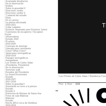
Acampada desahucios
De la observación
Exlibris
Sobre la gravedad II
Directores verdes
Directores verdes II
7 polaroid del estudio
Parar
En el camino
La pintora aficionada
2020-2021
Collar isabelino
Estamos Separados pero Estamos Juntos
Cuestiones de escapismo / Escapism
Issues
Ultramoderno
Estudio 2020
El artista
2019-2020
Caminata de domingo
Llamada para caminantes
Crisis? What Crisis?
Variaciones termográficas
2018-2019
Paisajes termográficos
Autoparlante
Los límites de Carlos Salas
¡Presidenta, Presidenta!
De la observación
Summary walk
Estudios del Presidente
Le Grand Dictionnaire
Los li?mites de Carlos Salas / Residencia Comu
Estudio
2026-2027
2017-2018
Sobre la gravedad I
Prev
|
Next
1/13
Gravitando en torno a la pintura
Estudio
Estudio 2
Entrevista de Mariano de Santa Ana
Fotos de sala Malestar
Malestar
Estudio
Noche difícil cerca de Genbloux
2015-2016