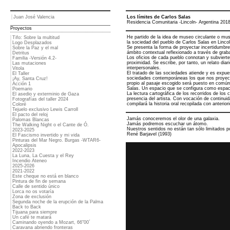
Juan José Valencia
Los límites de Carlos Salas
Residencia Comunitaria -Lincoln- Argentina 201
Proyectos
He partido de la idea de museo circulante o mus
Tifo: Sobre la multitud
la sociedad del pueblo de Carlos Salas en Lincol
Logo Desplazados
Se presenta la forma de proyectar incertidumbres
Sobre la Paz y el mal
ámbito contextual reflexionado a través de grab
Detritus
Los oficios de cada pueblo connotan y subvierte
Familia -Versión 4.2-
proximidad. Se escribe, por tanto, un relato dia
Las mutaciones
interpersonales.
Vitola
El tratado de las sociedades atiende y es expue
El Taller
sociedades contemporáneas los que nos proyecta
¡Ay, Santa Cruz!
propio al pasaje escogido será puesto en común
Acción 1
Salas. Un espacio que se configura como espacio
Poemario
La lectura cartográfica de los recorridos de los
El asedio y exterminio de Gaza
presencia del artista. Con vocación de continui
Fotografías del taller 2024
compilará la historia oral recopilada con anteri
Coloré
Tejuelo exclusivo Lewis Carroll
El pacto del reloj
Jamás conoceremos el olor de una galaxia.
Palomas Blancas
Jamás podremos escuchar un átomo.
The Walking Night o el Cante de Ó.
Nuestros sentidos no están tan sólo limitados p
2023-2025
René Barjavel (1993)
El Fascismo invertido y mi vida
Pinturas del Mar Negro. Burgas -WTAR6-
Apocalipsis
2022-2023
La Luna, La Cuesta y el Rey
Incendio Ateneo
2025-2026
2021-2022
Este cheque no está en blanco
Pintura de fin de semana
Calle de sentido único
Lorca no os votaría
Zona de exclusión
Segunda noche de la erupción de la Palma
Back to Back
Tijuana para siempre
Un café te matará
Caminando oyendo a Mozart, 66"00´
Caravana abriendo fronteras