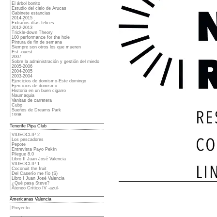
El árbol bonito
Estudio del cielo de Arucas
Gabinete estancias
2014-2015
Extraños días felices
2012-2013
Trickle-down Theory
100 performance for the hole
Pintura de fin de semana
Siempre son otros los que mueren
Est -ouest
2007
Sobre la administración y gestión del miedo
2005-2006
2004-2005
2003-2004
Ejercicios de domismo-Este domingo
Ejercicios de domismo
Historia en un buen cigarro
Naumaquia
Vanitas de carretera
Cubo
Sueños de Dreams Park
1998
Tenerife Pipa Club
VIDEOCLIP 2
Los pescadores
Pepote
Entrevista Payo Pekín
Pliegue 8.0
Libro II Juan José Valencia
VIDEOCLIP 1
Coconuit the fruit
Del Caserío me fío (S)
Libro I Juan José Valencia
¿Qué pasa Steve?
Ateneo Crítico IV -azul-
Americanas Valencia
Proyecto